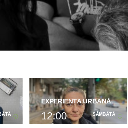
EXPERIENȚA URBANĂ
12:00
BĂTĂ
SÂMBĂTĂ