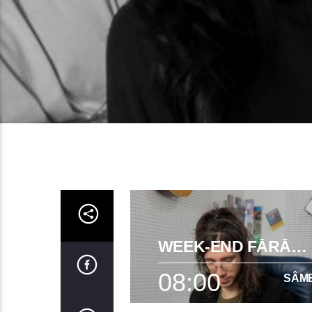
WEEK-END FĂRĂ
SNOOZE
08:00
SÂM