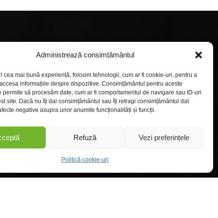
fanion, asta fiindcă n-am putut pentru ca să-i
tratăm cu refuz. Căci am luptat și am
progresat: ieri obscuritate, azi lumină! Ieri
bigotismul, azi liber-pansismul! Ieri
întristarea, azi veselia! Bravos natiune! Halal
să-ți fie! Să trăiască Republica! Vivat
Administrează consimțământul
Principatele Unite!
ri cea mai bună experiență, folosim tehnologii, cum ar fi cookie-uri, pentru a
 accesa informațiile despre dispozitive. Consimțământul pentru aceste
e permite să procesăm date, cum ar fi comportamentul de navigare sau ID-uri
st site. Dacă nu îți dai consimțământul sau îți retragi consimțământul dat
fecte negative asupra unor anumite funcționalități și funcții.
cceptă
Refuză
Vezi preferințele
Politică cookie-uri