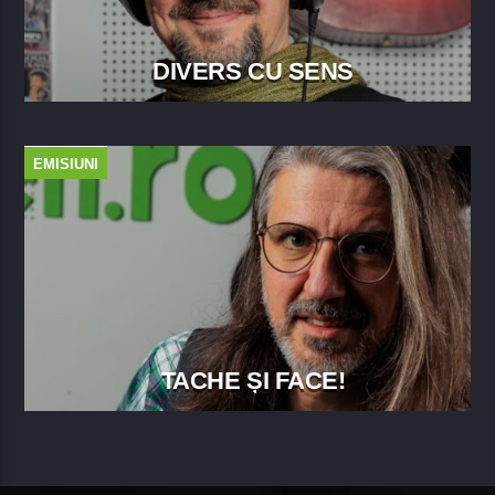
întrebările sunt binevenite, ideile sunt provocate, iar
soluțiile sunt căutate împreună.
Dacă te interesează cum arată școala de azi și cum
DIVERS CU SENS
o putem construi pe cea de mâine, atunci ai un loc
rezervat în fiecare ediție. Microfonul e deschis. Tu
ești pregătit să asculți?
EMISIUNI
TACHE ȘI FACE!