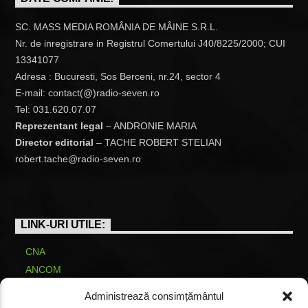
SC. MASS MEDIA ROMÂNIA DE MÂINE S.R.L.
Nr. de inregistrare in Registrul Comertului J40/8225/2000; CUI
13341077
Adresa : Bucuresti, Sos Berceni, nr.24, sector 4
E-mail: contact(@)radio-seven.ro
Tel: 031.620.07.07
Reprezentant legal
– ANDRONIE MARIA
Director editorial
– TACHE ROBERT STELIAN
robert.tache@radio-seven.ro
LINK-URI UTILE:
CNA
ANCOM
COD DE CONDUITĂ
Administrează consimțământul
Licență de emisie radio